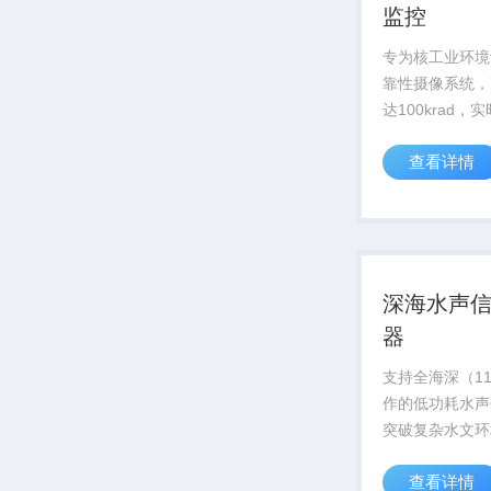
监控
专为核工业环境
靠性摄像系统，
达100krad，
应堆内部状态，
查看详情
安全运行
深海水声
器
支持全海深（11
作的低功耗水声
突破复杂水文环
术，信号捕捉灵
查看详情
达-180dB，为