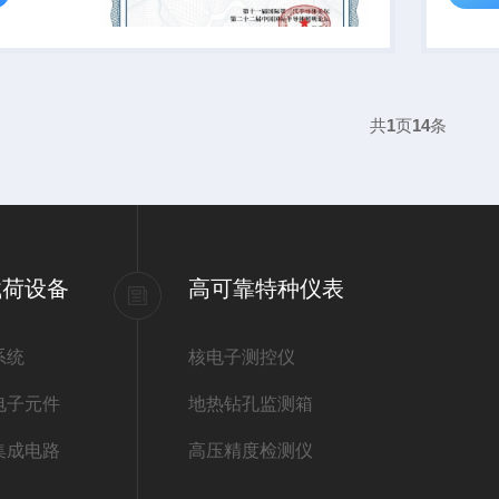
共
1
页
14
条
载荷设备
高可靠特种仪表
系统
核电子测控仪
电子元件
地热钻孔监测箱
集成电路
高压精度检测仪