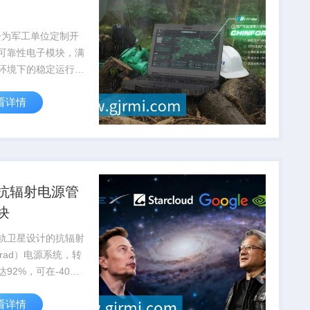
子为军工单位定制开
可靠性电子模块，满
环境下的稳定运行要
通过国军标质量体系
看详情
抗辐射电源管
块
轨卫星设计的抗辐射
krad）电源系统，转
达92%，可在-40℃
5℃极端温度下稳定工
看详情
量应...