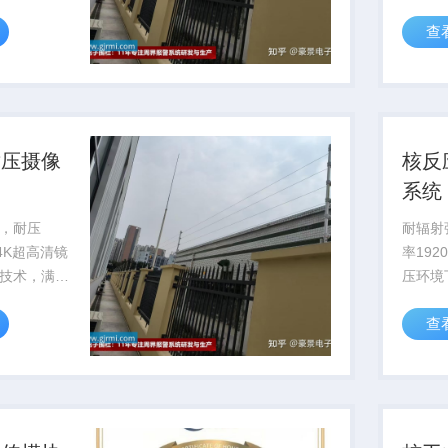
持。
率提升
查
暴露风
耐压摄像
核反
系统
，耐压
耐辐射强
备4K超高清镜
率192
技术，满足
压环境
工程作业可
部影像
查
测与维