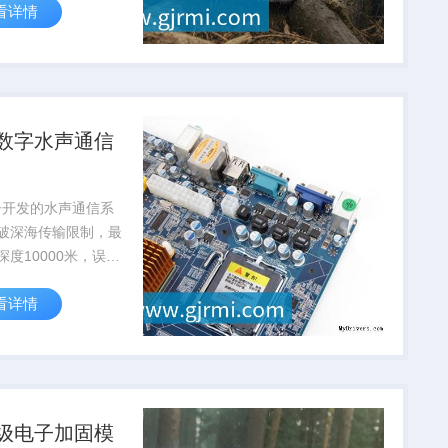
看详情
达到航天级标准
数字水声通信
子开发的水声通信系
破深海传输限制，最
深度10000米，误码
10⁻⁶，为深海科考提
看详情
通信保障
级电子加固模