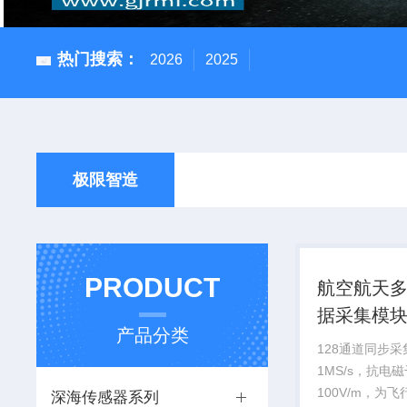
热门搜索：
2026
2025
极限智造
PRODUCT
航空航天
据采集模
产品分类
128通道同步
1MS/s，抗电
100V/m，为
深海传感器系列