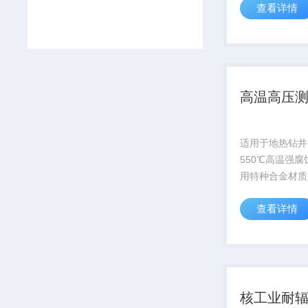
查看详情
科考项目
高温高压
适用于地热钻井
550℃高温强
用特种合金材质
超10000小时
查看详情
子模拟器官网获取
核工业耐