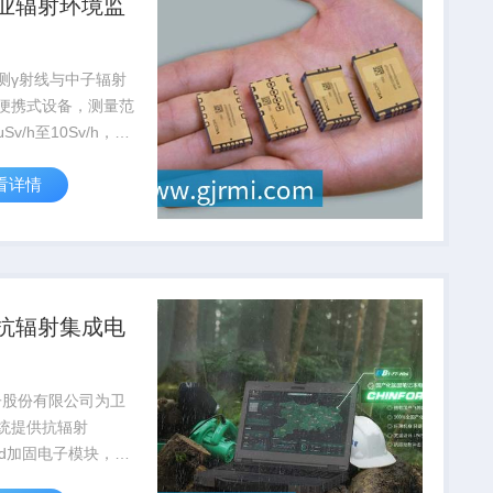
业辐射环境监
测γ射线与中子辐射
便携式设备，测量范
μSv/h至10Sv/h，通
安全局认证，广泛应
看详情
站...
抗辐射集成电
子股份有限公司为卫
统提供抗辐射
rad加固电子模块，在
故障率低于0.03%，