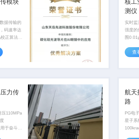
数传模块
核工
测仪
数据传输的
实时监
，码速率达
强度的
误码校正算法提
围0.01
B，为深空
过国核
查
...
用于核电
海压力传
航天
路
压110MPa
PG电
度
星子系
已应用于奋斗者
100k
国家级深海
轨运行