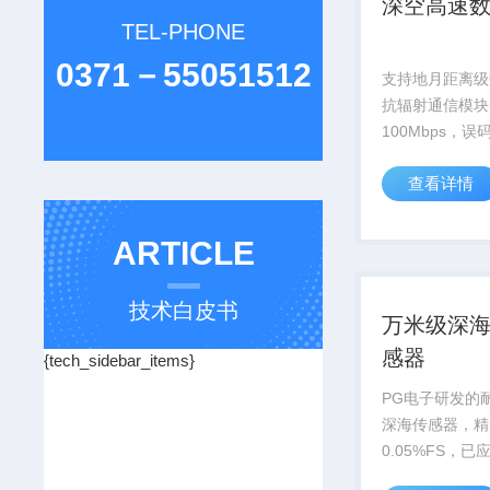
深空高速
TEL-PHONE
0371－55051512
支持地月距离级
抗辐射通信模块
100Mbps，
升信号增益12d
查看详情
探测提供关键通信
ARTICLE
技术白皮书
万米级深
感器
{tech_sidebar_items}
PG电子研发的耐
深海传感器，精
0.05%FS，
号万米深潜器等