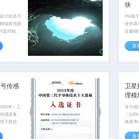
块
设计的高可
PG电
耐辐射强度
发的高
实时监控核反
足极端
确保核设施
求，已
查
认证
信号传感
卫星
理模
000米）工
专为低
传感设备，
（100
境干扰技
换效率
敏度
至12
查
海洋科考与...
作，已批