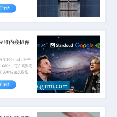
30%，降低人工辐射
看详情
险。
应堆内窥摄像
度100krad，分辨
01080p，可在高温高
下实时传输反应堆内
，支持核设施安全检
看详情
护。