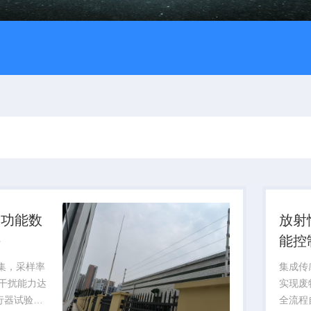
多功能数
放射
块
能控
采集，采样率
集成传
磁干扰能力达
实现废
飞行器试验提
全流程