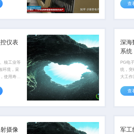
查
可靠性
测控仪表
深海
系统
、核工业等
PG电
腐蚀环境，采
统，突
，使用寿命
大工作
，可通过pg电
率低于
查
...
供可靠
辐射摄像
军工