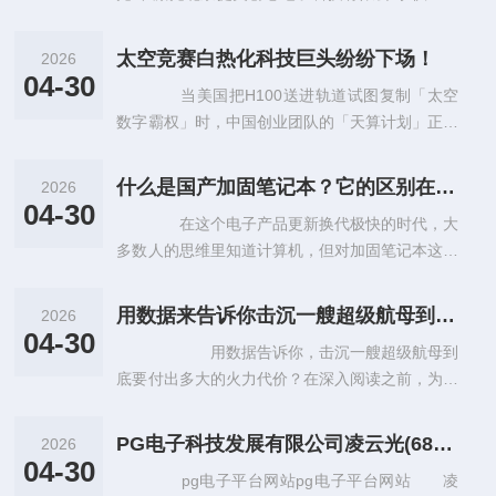
制数据链路(650nm)40kBd低电流/延伸距离链路发
射器,光纤收发模块
太空竞赛白热化科技巨头纷纷下场！
2026
04-30
当美国把H100送进轨道试图复制「太空
数字霸权」时，中国创业团队的「天算计划」正以
万卡级超算中心为剑，在真空与辐射的绝境中找到
一条掌握人类数字命运的新路。
什么是国产加固笔记本？它的区别在哪里？
2026
04-30
在这个电子产品更新换代极快的时代，大
多数人的思维里知道计算机，但对加固笔记本这一
词汇非常陌生。那么，什么是加固笔记本？什么又
是国产加固笔记本？ 加固笔记本
用数据来告诉你击沉一艘超级航母到底需要付出多大的火力？
2026
04-30
用数据告诉你，击沉一艘超级航母到
底要付出多大的火力代价？在深入阅读之前，为了
方便您讨论与分享，不妨先点一下关注，这样您可
以获得更多互动体验。感谢支持。声
PG电子科技发展有限公司凌云光(688400)：本次募集资金投向属于科技创新领域的说明（修订稿）
2026
04-30
pg电子平台网站pg电子平台网站 凌