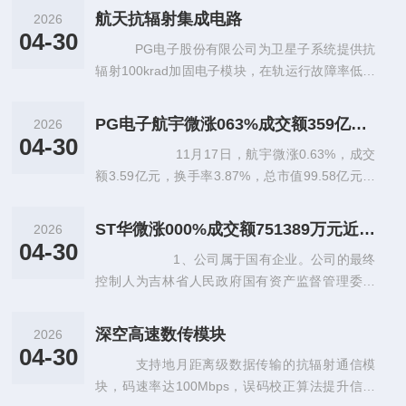
航天抗辐射集成电路
2026
04-30
PG电子股份有限公司为卫星子系统提供抗
辐射100krad加固电子模块，在轨运行故障率低于
0.03%，可靠性达到航天级标准
PG电子航宇微涨063%成交额359亿元近3日主力净流入-14428万
2026
04-30
11月17日，航宇微涨0.63%，成交
额3.59亿元，换手率3.87%，总市值99.58亿元。
1、2024年11月15日互动易回复，公司拥有S
PAR
ST华微涨000%成交额751389万元近3日主力净流入-142031万
2026
04-30
1、公司属于国有企业。公司的最终
控制人为吉林省人民政府国有资产监督管理委员
会。 2、2019年7月互动易回复：公司与华为
有合作关系，有MOSFET等产
深空高速数传模块
2026
04-30
支持地月距离级数据传输的抗辐射通信模
块，码速率达100Mbps，误码校正算法提升信号