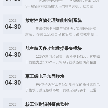
PG电子PG电子 Microchip推出“COT
S - 耐辐射和抗辐射”Arm内核单片机， 助力空
从NewSpace到重点航天任务，航天应用设计师需
要
放射性废物处理智能控制系统
2026
04-30
集成传感器网络与AI算法，实现废物分类、
封装、存储全流程自动化管理，处理效率提升3
0%，降低人工辐射暴露风险。
航空航天多功能数据采集模块
2026
04-30
128通道同步采集，采样率1MS/s，抗电磁
干扰能力达100V/m，为飞行器试验提供高精度数
据支持。
军工级电子加固模块
2026
04-30
PG电子为军工单位定制开发的高可靠性电
子模块，满足极端环境下的稳定运行要求，已通过
国军标质量体系认证
核工业耐辐射摄像监控
2026