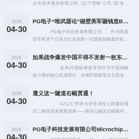
云光技术股份有限公司（以下简称“公司”或“发行
人”）是一家在上海证券交易所科创板上市的专注
于机器视觉产品的研发、生产和
PG电子“唯武器论”碰壁美军砸钱造B-21求心安解放军体系战教它做人
2026
04-30
PG电子科技发展有限公司 作为美国
空军耗资千亿美元打造的新一代隐形战略轰炸机，
B-21“突袭者”自亮相起就被寄予厚望，被视为未来
对华战略遏制的核心利器。
如果战争爆发中国不得不发射一枚东风41到底要消耗多少成本
2026
04-30
东风41洲际弹道导弹作为中国战略
核力量的核心组成部分，在维护国家安全方面发挥
着不可替代的作用。一旦外部冲突升级到极端程
度，这种装备的动用将涉及庞大资源投
遵义这一隧道右幅贯通！
2026
04-30
G212仁怀茅台至苍龙段公路建设项
目二标段迎来重要进展——骑马山隧道右幅顺利贯
通！ 这是G212项目全线天建设，标志着工程取得
阶段性突破，为后续施工及全
PG电子科技发展有限公司Microchip推出“COTS-耐辐射和抗辐射”Arm内核单片机助力空
2026
04-30