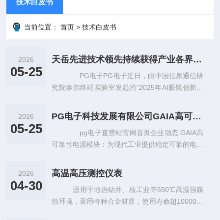
技术白皮书
当前位置：
首页
>
技术白皮书
天岳先进技术领先持续获得产业各界认可
2026
05-25
PG电子PG电子近日，由中国信息通信研
究院泰尔终端实验室发起的“2025年AI眼镜创新场
景及优秀方案征集活动”圆满落幕。 随着AI技
术不断演进与应用场景持
PG电子科技发展有限公司GAIA高可靠性电源模块：为现代工业提供稳定可靠的电力保障
2026
05-25
pg电子直营站官网首页企业动态 GAIA高
可靠性电源模块：为现代工业提供稳定可靠的电力
保障随着科技的不断发展，现代工业生产对电力系
统的需求越来越高。在这个过
高温高压测控仪表
2026
04-30
适用于地热钻井、核工业等550℃高温强腐
蚀环境，采用特种合金材质，使用寿命超10000小
时，可通过pg电子模拟器官网获取技术白皮书