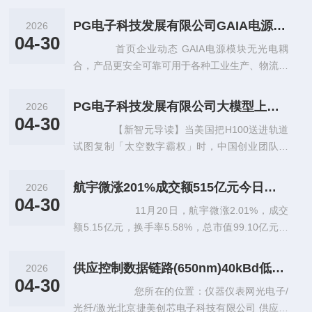
增益12dB，为深空探测提供关键通信保障。
PG电子科技发展有限公司GAIA电源模块无光电耦合产品更安全可靠
2026
04-30
首页企业动态 GAIA电源模块无光电耦
合，产品更安全可靠可用于各种工业生产、物流运
输、航天工业和国防应用。产品包括DC-DC转换
器电源模块、功率因数校正（P
PG电子科技发展有限公司大模型上天、马斯克发射GPU？中国团队直接建「太空超算」
2026
04-30
【新智元导读】当美国把H100送进轨道
试图复制「太空数字霸权」时，中国创业团队的
「天算计划」正以万卡级超算中心为剑，在真空与
辐射的绝境中找到一条掌握人类数字
航宇微涨201%成交额515亿元今日主力净流入370766万
2026
04-30
11月20日，航宇微涨2.01%，成交
额5.15亿元，换手率5.58%，总市值99.10亿元。
1、2024年11月15日互动易回复，公司拥有S
PAR
供应控制数据链路(650nm)40kBd低电流延伸距离链路发射器光纤收发模块HFBR-2533Z原装假一罚十
2026
04-30
您所在的位置：仪器仪表网光电子/
光纤/激光北京捷美创芯电子科技有限公司 供应控