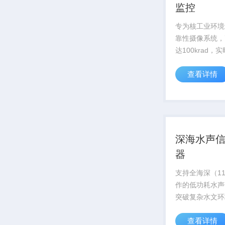
监控
专为核工业环境
靠性摄像系统，
达100krad，
应堆内部状态，
查看详情
安全运行
深海水声
器
支持全海深（11
作的低功耗水声
突破复杂水文环
术，信号捕捉灵
查看详情
达-180dB，为