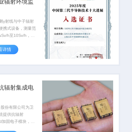
业辐射环境监
测γ射线与中子辐射
便携式设备，测量范
μSv/h至10Sv/h，通
安全局认证，广泛应
看详情
站...
抗辐射集成电
子股份有限公司为卫
统提供抗辐射
rad加固电子模块，在
故障率低于0.03%，