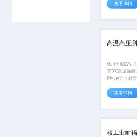
查看详情
科考项目
高温高压
适用于地热钻井
550℃高温强
用特种合金材质
超10000小时
查看详情
子模拟器官网获取
核工业耐