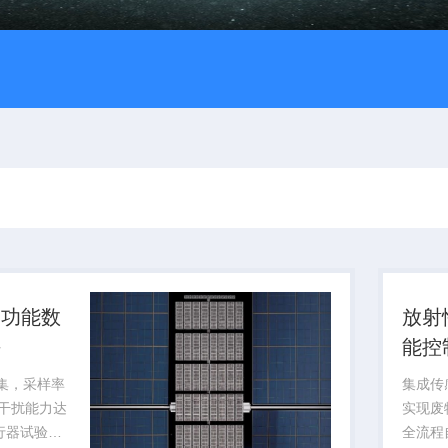
多功能数
放射
块
能控
采集，采样率
集成传
磁干扰能力达
实现废
飞行器试验提
全流程