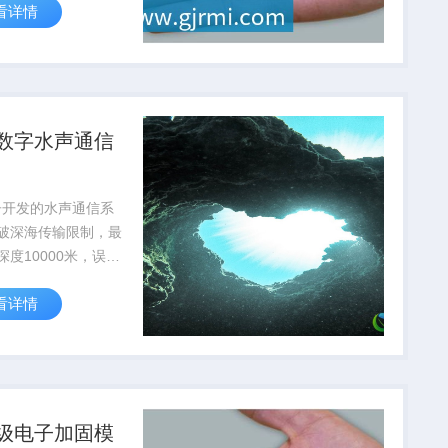
看详情
达到航天级标准
数字水声通信
子开发的水声通信系
破深海传输限制，最
深度10000米，误码
10⁻⁶，为深海科考提
看详情
通信保障
级电子加固模