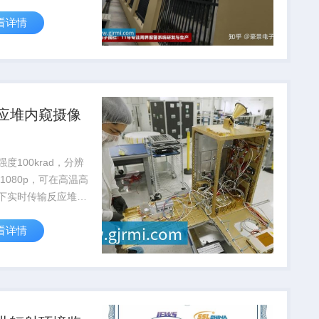
30%，降低人工辐射
看详情
险。
应堆内窥摄像
度100krad，分辨
01080p，可在高温高
下实时传输反应堆内
，支持核设施安全检
看详情
护。