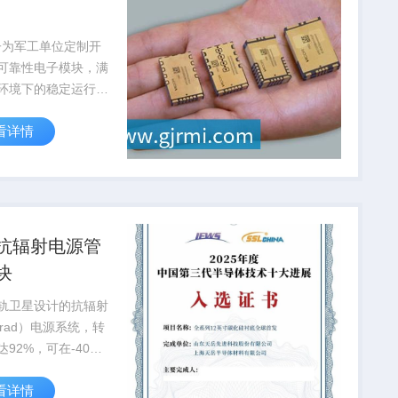
子为军工单位定制开
可靠性电子模块，满
环境下的稳定运行要
通过国军标质量体系
看详情
抗辐射电源管
块
轨卫星设计的抗辐射
krad）电源系统，转
达92%，可在-40℃
5℃极端温度下稳定工
看详情
量应...