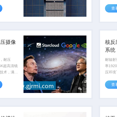
持。
率提升
查
暴露风
耐压摄像
核反
系统
，耐压
耐辐射强
备4K超高清镜
率192
技术，满足
压环境
工程作业可
部影像
查
测与维