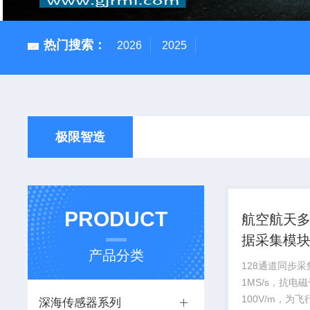
热门搜索：
2026
2025
极限智造
PRODUCT
航空航天
据采集模
产品分类
128通道同步
1MS/s，抗电
100V/m，为
深海传感器系列