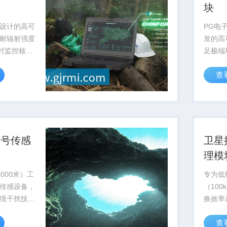
块
设计的高可
PG电
耐辐射强度
发的高
实时监控核反
足极端
确保核设施
求，已
查
认证
信号传感
卫星
理模
000米）工
专为低
传感设备，
（100
境干扰技
换效率
敏度
至12
查
海洋科考与...
作，已批