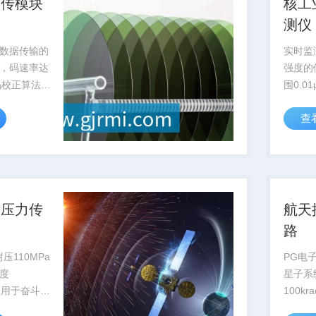
数传模块
核工
测仪
数据传输的
实时监
，码速率达
强度的
误码校正算法提
围0.01
B，为深空
过国核
查
...
用于核电
海压力传
航天
路
压110MPa
PG电
度
星子系
已应用于奋斗者
100k
国家级深海
轨运行