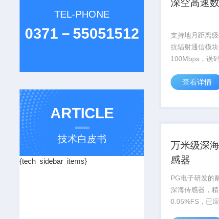
深空高速
TEL-PHONE
0371－55051512
支持地月距离级
抗辐射通信模块
100Mbps，
升信号增益12d
查看详情
探测提供关键通信
ARTICLE
技术白皮书
万米级深
感器
{tech_sidebar_items}
PG电子研发的耐
深海传感器，精
0.05%FS，
号万米深潜器等