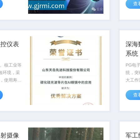
查
可靠性
测控仪表
深海
系统
、核工业等
PG电
腐蚀环境，采
统，突
，使用寿命
大工作
，可通过pg电
率低于
查
...
供可靠
辐射摄像
军工