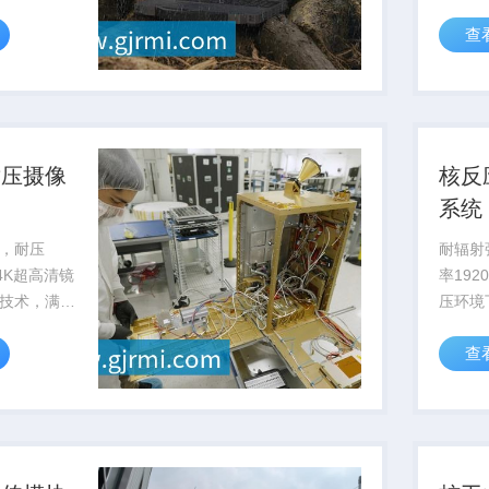
持。
率提升
查
暴露风
耐压摄像
核反
系统
，耐压
耐辐射强
备4K超高清镜
率192
技术，满足
压环境
工程作业可
部影像
查
测与维