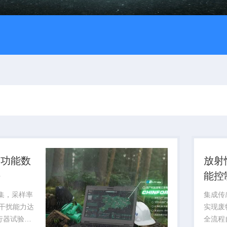
多功能数
放射
块
能控
采集，采样率
集成传
磁干扰能力达
实现废
飞行器试验提
全流程