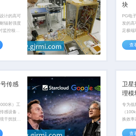
块
设计的高可
PG电
耐辐射强度
发的高
实时监控核反
足极端
确保核设施
求，已
查
认证
信号传感
卫星
理模
000米）工
专为低
传感设备，
（100
境干扰技
换效率
敏度
至12
查
海洋科考与...
作，已批