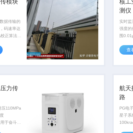
数传模块
核工
测仪
数据传输的
实时监
，码速率达
强度的
误码校正算法提
围0.01
B，为深空
过国核
查
...
用于核电
海压力传
航天
路
压110MPa
PG电
度
星子系
已应用于奋斗者
100k
国家级深海
轨运行