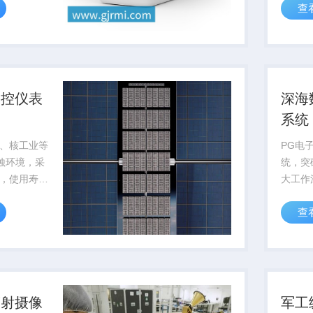
查
可靠性
测控仪表
深海
系统
、核工业等
PG电
腐蚀环境，采
统，突
，使用寿命
大工作
，可通过pg电
率低于
查
...
供可靠
辐射摄像
军工