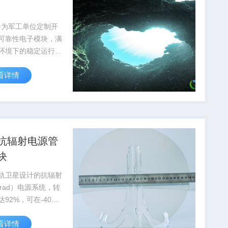
子为军工单位定制开
可靠性电子模块，满
环境下的稳定运行要
通过国军标质量体系
看详情
抗辐射电源管
块
轨卫星设计的抗辐射
krad）电源系统，转
达92%，可在-40℃
5℃极端温度下稳定工
看详情
量应...