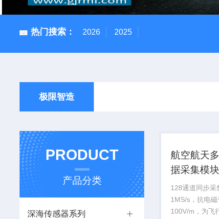
热门搜索：
2026
2025
极限智造
PRODUCT
航空航天
据采集模
产品分类
128通道同步
1MS/s，抗电
100V/m，为
深海传感器系列