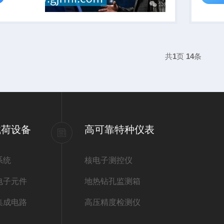
共
1
页
14
条
载荷设备
高可靠特种仪表
系统
核电子测控仪
电子元件
地热钻孔监测箱
集成电路
高压精度检测仪