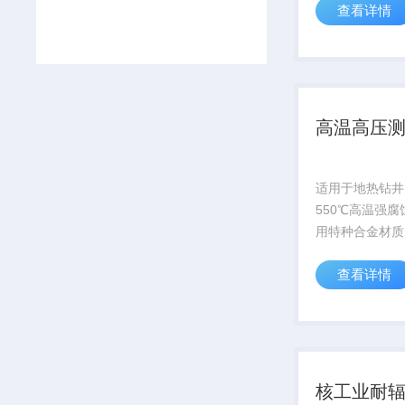
查看详情
科考项目
高温高压
适用于地热钻井
550℃高温强
用特种合金材质
超10000小时
查看详情
子模拟器官网获取
核工业耐