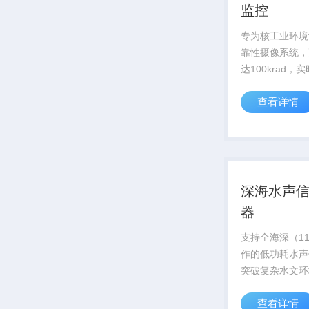
监控
专为核工业环境
靠性摄像系统，
达100krad，
应堆内部状态，
查看详情
安全运行
深海水声
器
支持全海深（11
作的低功耗水声
突破复杂水文环
术，信号捕捉灵
查看详情
达-180dB，为