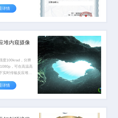
30%，降低人工辐射
看详情
险。
应堆内窥摄像
度100krad，分辨
01080p，可在高温高
下实时传输反应堆内
，支持核设施安全检
看详情
护。