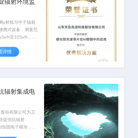
业辐射环境监
测γ射线与中子辐射
便携式设备，测量范
μSv/h至10Sv/h，通
安全局认证，广泛应
看详情
站...
抗辐射集成电
子股份有限公司为卫
统提供抗辐射
rad加固电子模块，在
故障率低于0.03%，