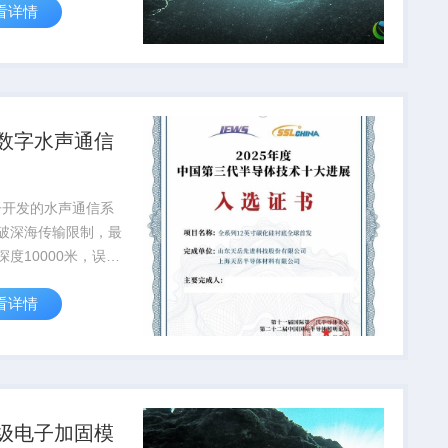
看详情
达到航天级标准
数字水声通信
子开发的水声通信系
破深海传输限制，最
深度10000米，误码
10⁻⁶，为深海科考提
看详情
通信保障
级电子加固模