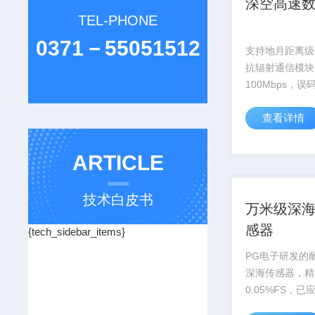
深空高速
TEL-PHONE
0371－55051512
支持地月距离级
抗辐射通信模块
100Mbps，
升信号增益12d
查看详情
探测提供关键通信
ARTICLE
技术白皮书
万米级深
感器
{tech_sidebar_items}
PG电子研发的耐
深海传感器，精
0.05%FS，
号万米深潜器等