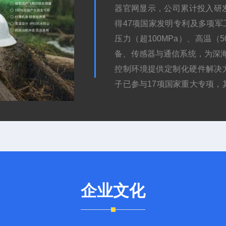
器官网显示，公司累计投入研发
得47项国家发明专利及多项军
压力（超100MPa）、高温
备、传感器与通信系统，为深
控制环境提供定制化硬件解决
子已参与17项国家重大专项，
中实现规模化应用，故障率低于
级抗辐射设计应用于深海勘探
现技术跨域融合。目前pg电子
等32家国家级单位，年交付定
月。PG电子以定向开发与项
统核心技术，致力于成为全球
企业文化