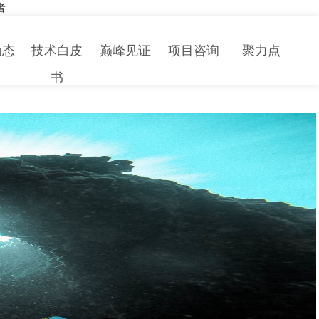
者
动态
技术白皮
巅峰见证
项目咨询
聚力点
书