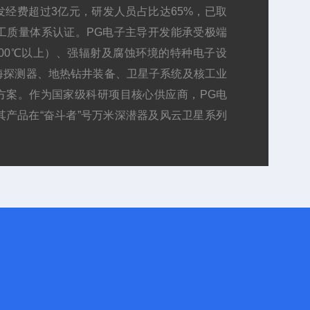
经费超过3亿元，研发人员占比达65%，已取
工质量体系认证。PG电子主导开发能承受极端
（500℃以上）、强辐射及腐蚀环境的特种电子设
海探测器、地热钻井装备、卫星子系统及核工业
方案。作为国家级科研项目核心供应商，PG电
其产品在“奋斗者”号万米深潜器及风云卫星系列
0.05%。凭借反向加固技术，公司成功将航天
设备，将深海耐压工艺拓展至地热钻井领域，实
客户覆盖中科院、中核集团、中国航天科技集团
制化项目超50项，产品平均认证周期达18个
目制为核心商业模式，持续攻坚极端环境电子系
高端工业电子加固领域的标杆企业。